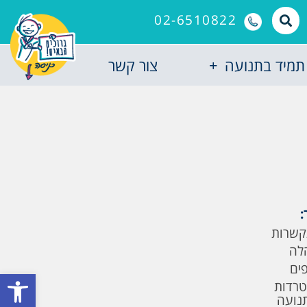
02-6510822
תמיד בתנועה
צור קשר
:
קשרות
לה
פים
פתח סרגל
טרדות
תנועה