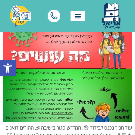
פתח סרגל
עוד חניך נכנס לבידוד 😷, המד"ש סגור בישיבה ⛓️, ההורים דואגים