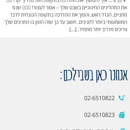
👨🏻‍🍼… איך להמשיך את ההדרכה בתקופה הזו? מדריך יקר! ✋🏻
את התהליכים החינוכיים בשבט שלך – אסור לעצור! 👮🏻‍♂️ שנס
מתניים, הגדל ראש, והפוך את ההדרכה בתקופה הנוכחית לדבר
המשמעותי ביותר לחניכים. חשוב על כך שזה הזמן בו החניכים שלך
צריכים מדריך יותר מתמיד. […]
אנחנו כאן בשבילכם:
02-6510822
02-6510823