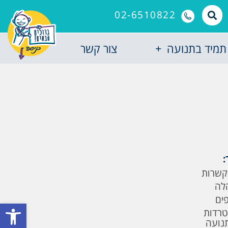
02-6510822
תמיד בתנועה
צור קשר
:
קשרות
לה
פים
פתח סרגל
טרדות
תנועה