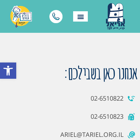
פתח סרגל
אנחנו כאן בשבילכם:
02-6510822
02-6510823
ARIEL@TARIEL.ORG.IL