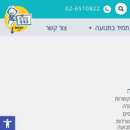
02-6510822
תמיד בתנועה
צור קשר
:
קשרות
לה
פים
פתח סרגל
טרדות
תנועה