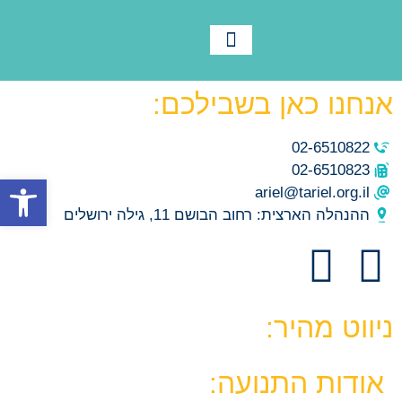
לוח שנה
צור קשר
תנועת אריאל
מידע ורישום
חומרי הדרכה
תמיד בתנועה
אנחנו כאן בשבילכם:
02-6510822
02-6510823
פתח סרגל
ariel@tariel.org.il
ההנהלה הארצית: רחוב הבושם 11, גילה ירושלים
ניווט מהיר:
אודות התנועה: