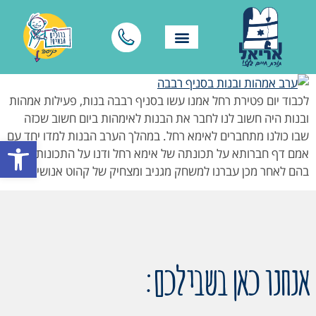
לכבוד יום פטירת רחל אמנו עשו בסניף רבבה בנות, פעילות אמהות
ובנות️ היה חשוב לנו לחבר את הבנות לאימהות ביום חשוב שכזה
שבו כולנו מתחברים לאימא רחל. במהלך הערב הבנות למדו יחד עם
פתח סרגל
אמם דף חברותא על תכונתה של אימא רחל ודנו על התכונות שיש
בהם לאחר מכן עברנו למשחק מגניב ומצחיק של קהוט אנושי […]
אנחנו כאן בשבילכם: