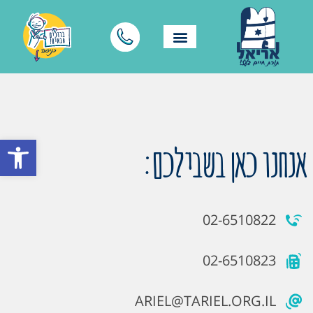
פתח סרגל
אנחנו כאן בשבילכם:
02-6510822
02-6510823
ARIEL@TARIEL.ORG.IL