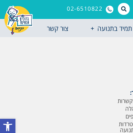
02-6510822
תמיד בתנועה
צור קשר
:
קשרות
לה
פים
פתח סרגל
טרדות
תנועה