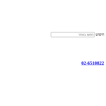
דלג
לתוכן
חיפוש
02-6510822