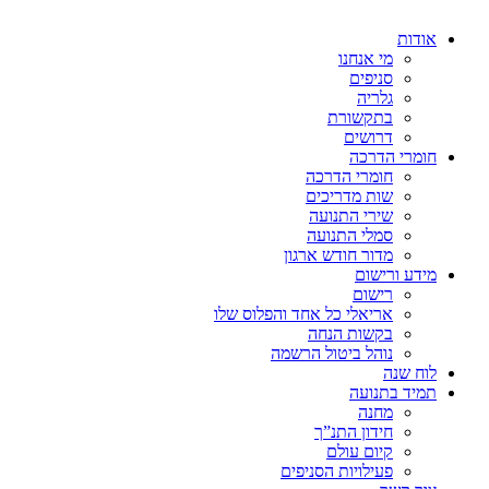
אודות
מי אנחנו
סניפים
גלריה
בתקשורת
דרושים
חומרי הדרכה
חומרי הדרכה
שות מדריכים
שירי התנועה
סמלי התנועה
מדור חודש ארגון
מידע ורישום
רישום
אריאלי כל אחד והפלוס שלו
בקשות הנחה
נוהל ביטול הרשמה
לוח שנה
תמיד בתנועה
מחנה
חידון התנ”ך
קיום עולם
פעילויות הסניפים