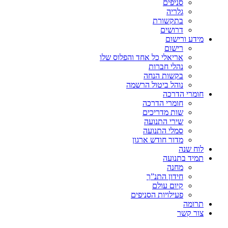
סניפים
גלריה
בתקשורת
דרושים
מידע ורישום
רישום
אריאלי כל אחד והפלוס שלו
נהלי חברות
בקשות הנחה
נוהל ביטול הרשמה
חומרי הדרכה
חומרי הדרכה
שות מדריכים
שירי התנועה
סמלי התנועה
מדור חודש ארגון
לוח שנה
תמיד בתנועה
מחנה
חידון התנ”ך
קיום עולם
פעילויות הסניפים
תרומה
צור קשר