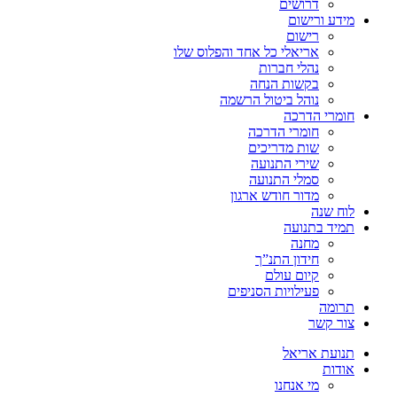
דרושים
מידע ורישום
רישום
אריאלי כל אחד והפלוס שלו
נהלי חברות
בקשות הנחה
נוהל ביטול הרשמה
חומרי הדרכה
חומרי הדרכה
שות מדריכים
שירי התנועה
סמלי התנועה
מדור חודש ארגון
לוח שנה
תמיד בתנועה
מחנה
חידון התנ”ך
קיום עולם
פעילויות הסניפים
תרומה
צור קשר
תנועת אריאל
אודות
מי אנחנו