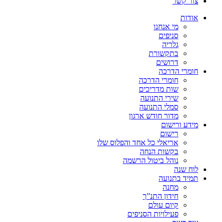
צור קשר
אודות
מי אנחנו
סניפים
גלריה
בתקשורת
דרושים
חומרי הדרכה
חומרי הדרכה
שות מדריכים
שירי התנועה
סמלי התנועה
מדור חודש ארגון
מידע ורישום
רישום
אריאלי כל אחד והפלוס שלו
בקשות הנחה
נוהל ביטול הרשמה
לוח שנה
תמיד בתנועה
מחנה
חידון התנ”ך
קיום עולם
פעילויות הסניפים