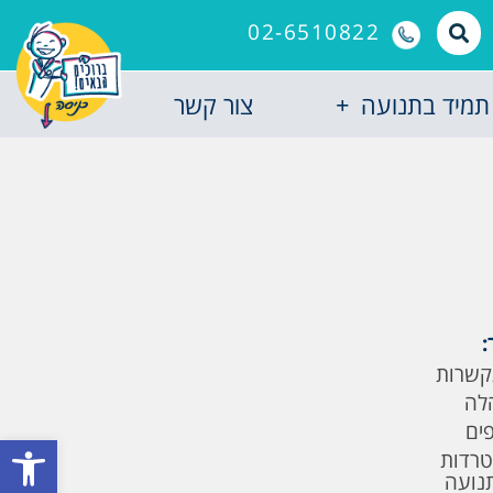
02-6510822
תמיד בתנועה
צור קשר
:
קשרות
לה
פים
פתח סרגל
טרדות
תנועה