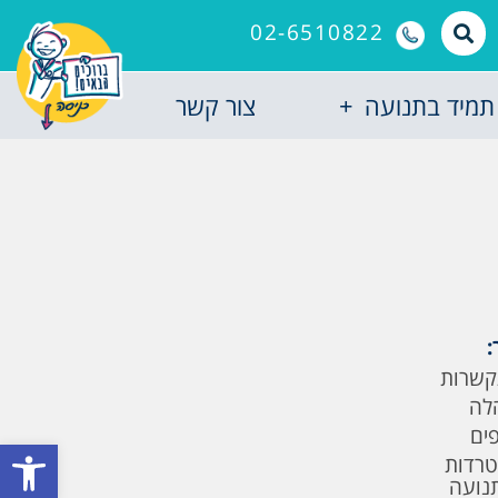
02-6510822
תמיד בתנועה
צור קשר
:
קשרות
לה
פים
פתח סרגל
טרדות
תנועה