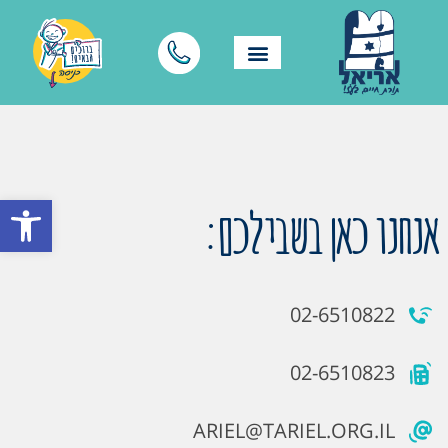
פתח סרגל
אנחנו כאן בשבילכם:
02-6510822
02-6510823
ARIEL@TARIEL.ORG.IL