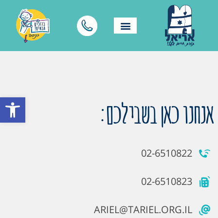
פתח סרגל
אנחנו כאן בשבילכם:
02-6510822
02-6510823
ARIEL@TARIEL.ORG.IL