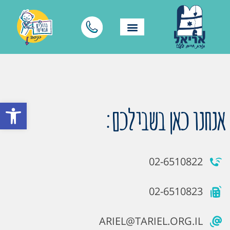
פתח סרגל
אנחנו כאן בשבילכם:
02-6510822
02-6510823
ARIEL@TARIEL.ORG.IL