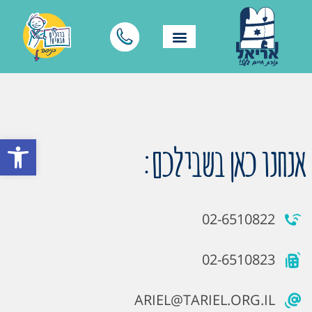
פתח סרגל
אנחנו כאן בשבילכם:
02-6510822
02-6510823
ARIEL@TARIEL.ORG.IL