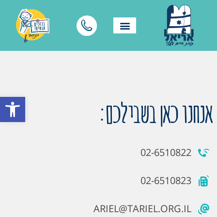
פתח סרגל
אנחנו כאן בשבילכם:
02-6510822
02-6510823
ARIEL@TARIEL.ORG.IL