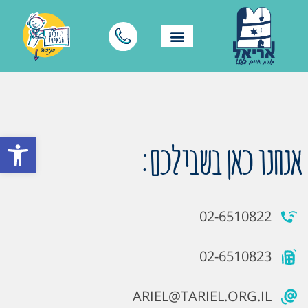
פתח סרגל
אנחנו כאן בשבילכם:
02-6510822
02-6510823
ARIEL@TARIEL.ORG.IL