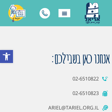
פתח סרגל
אנחנו כאן בשבילכם:
02-6510822
02-6510823
ARIEL@TARIEL.ORG.IL