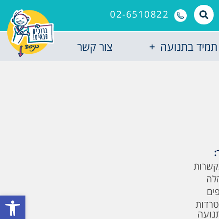
02-6510822
תמיד בתנועה
צור קשר
:
קשרות
לה
פים
פתח סרגל
טרדות
תנועה