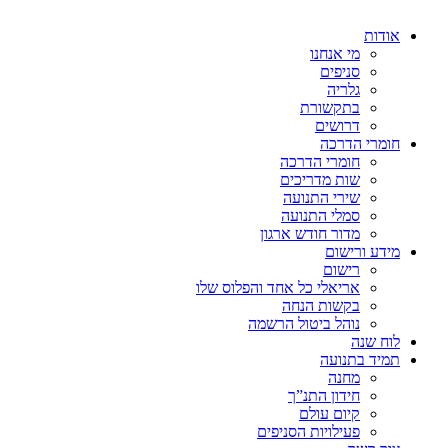
אודות
מי אנחנו
סניפים
גלריה
בתקשורת
דרושים
חומרי הדרכה
חומרי הדרכה
שות מדריכים
שירי התנועה
סמלי התנועה
מדור חודש ארגון
מידע ורישום
רישום
אריאלי כל אחד והפלוס שלו
בקשות הנחה
נוהל ביטול הרשמה
לוח שנה
תמיד בתנועה
מחנה
חידון התנ”ך
קיום עולם
פעילויות הסניפים