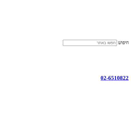
דלג
לתוכן
חיפוש
02-6510822