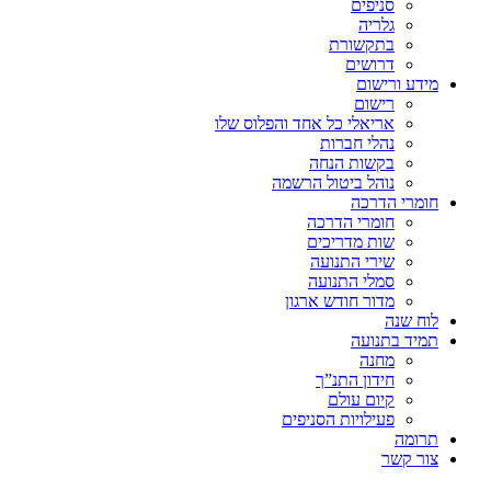
סניפים
גלריה
בתקשורת
דרושים
מידע ורישום
רישום
אריאלי כל אחד והפלוס שלו
נהלי חברות
בקשות הנחה
נוהל ביטול הרשמה
חומרי הדרכה
חומרי הדרכה
שות מדריכים
שירי התנועה
סמלי התנועה
מדור חודש ארגון
לוח שנה
תמיד בתנועה
מחנה
חידון התנ”ך
קיום עולם
פעילויות הסניפים
תרומה
צור קשר