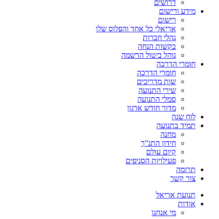
דרושים
מידע ורישום
רישום
אריאלי כל אחד והפלוס שלו
נהלי חברות
בקשות הנחה
נוהל ביטול הרשמה
חומרי הדרכה
חומרי הדרכה
שות מדריכים
שירי התנועה
סמלי התנועה
מדור חודש ארגון
לוח שנה
תמיד בתנועה
מחנה
חידון התנ”ך
קיום עולם
פעילויות הסניפים
תרומה
צור קשר
תנועת אריאל
אודות
מי אנחנו