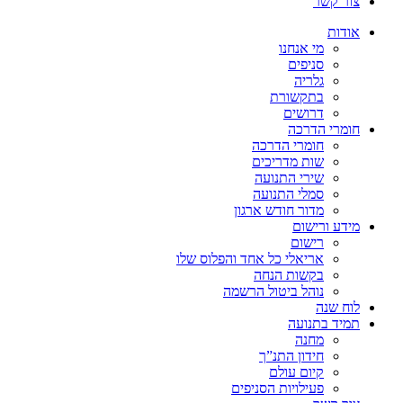
צור קשר
אודות
מי אנחנו
סניפים
גלריה
בתקשורת
דרושים
חומרי הדרכה
חומרי הדרכה
שות מדריכים
שירי התנועה
סמלי התנועה
מדור חודש ארגון
מידע ורישום
רישום
אריאלי כל אחד והפלוס שלו
בקשות הנחה
נוהל ביטול הרשמה
לוח שנה
תמיד בתנועה
מחנה
חידון התנ”ך
קיום עולם
פעילויות הסניפים