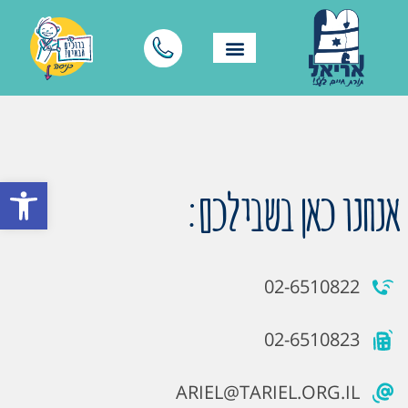
פתח סרגל
אנחנו כאן בשבילכם:
02-6510822
02-6510823
ARIEL@TARIEL.ORG.IL