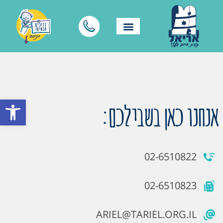
פתח סרגל
אנחנו כאן בשבילכם:
02-6510822
02-6510823
ARIEL@TARIEL.ORG.IL