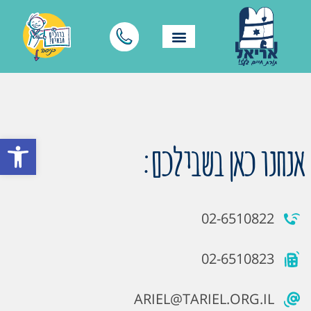
פתח סרגל
אנחנו כאן בשבילכם:
02-6510822
02-6510823
ARIEL@TARIEL.ORG.IL