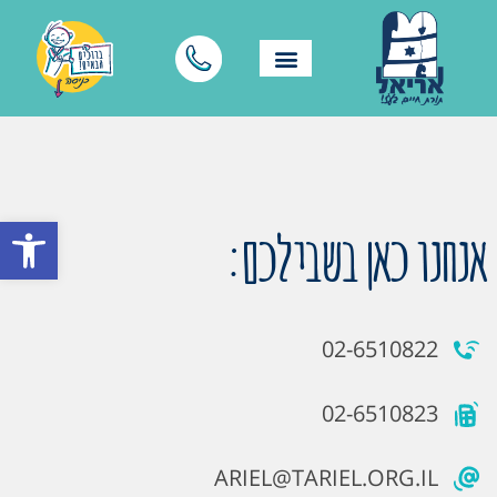
פתח סרגל
אנחנו כאן בשבילכם:
02-6510822
02-6510823
ARIEL@TARIEL.ORG.IL