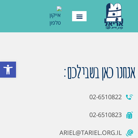
פתח סרגל
אנחנו כאן בשבילכם:
02-6510822
02-6510823
ARIEL@TARIEL.ORG.IL