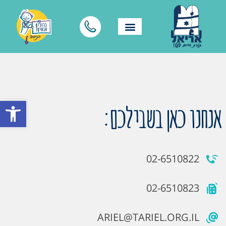
פתח סרגל
אנחנו כאן בשבילכם:
02-6510822
02-6510823
ARIEL@TARIEL.ORG.IL