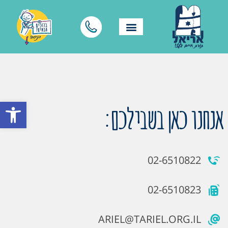
פתח סרגל
אנחנו כאן בשבילכם:
02-6510822
02-6510823
ARIEL@TARIEL.ORG.IL