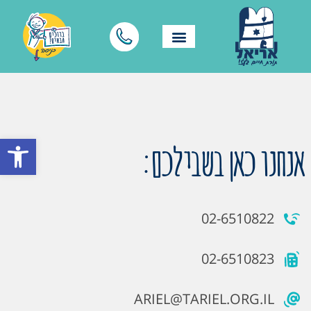
פתח סרגל
אנחנו כאן בשבילכם:
02-6510822
02-6510823
ARIEL@TARIEL.ORG.IL