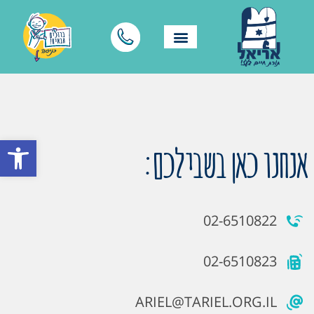
פתח סרגל
אנחנו כאן בשבילכם:
02-6510822
02-6510823
ARIEL@TARIEL.ORG.IL