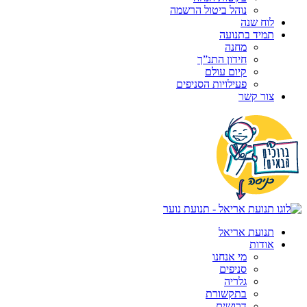
נוהל ביטול הרשמה
לוח שנה
תמיד בתנועה
מחנה
חידון התנ”ך
קיום עולם
פעילויות הסניפים
צור קשר
תנועת אריאל
אודות
מי אנחנו
סניפים
גלריה
בתקשורת
דרושים