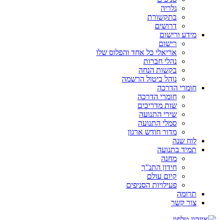
גלריה
בתקשורת
דרושים
מידע ורישום
רישום
אריאלי כל אחד והפלוס שלו
נהלי חברות
בקשות הנחה
נוהל ביטול הרשמה
חומרי הדרכה
חומרי הדרכה
שות מדריכים
שירי התנועה
סמלי התנועה
מדור חודש ארגון
לוח שנה
תמיד בתנועה
מחנה
חידון התנ”ך
קיום עולם
פעילויות הסניפים
תרומה
צור קשר