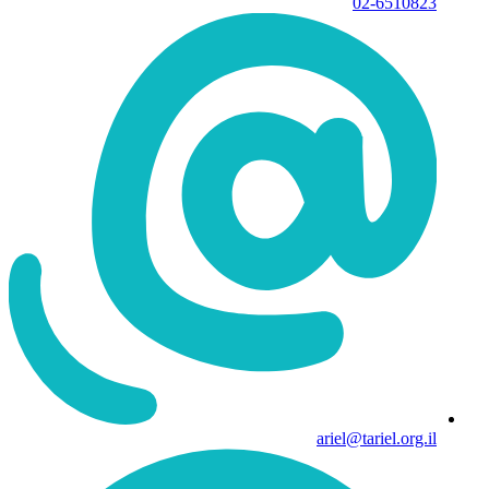
02-6510823
ariel@tariel.org.il