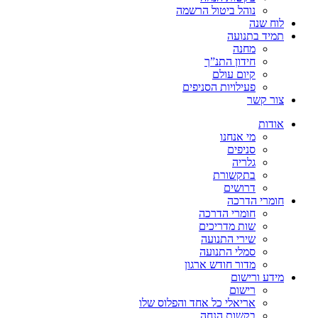
נוהל ביטול הרשמה
לוח שנה
תמיד בתנועה
מחנה
חידון התנ”ך
קיום עולם
פעילויות הסניפים
צור קשר
אודות
מי אנחנו
סניפים
גלריה
בתקשורת
דרושים
חומרי הדרכה
חומרי הדרכה
שות מדריכים
שירי התנועה
סמלי התנועה
מדור חודש ארגון
מידע ורישום
רישום
אריאלי כל אחד והפלוס שלו
בקשות הנחה