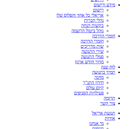
מידע ורישום
רישום
אריאלי כל אחד והפלוס שלו
נהלי חברות
בקשות הנחה
נוהל ביטול הרשמה
חומרי הדרכה
חומרי הדרכה
שות מדריכים
שירי התנועה
סמלי התנועה
מדור חודש ארגון
לוח שנה
תמיד בתנועה
מחנה
חידון התנ”ך
קיום עולם
פעילויות הסניפים
תרומה
צור קשר
תנועת אריאל
אודות
מי אנחנו
סניפים