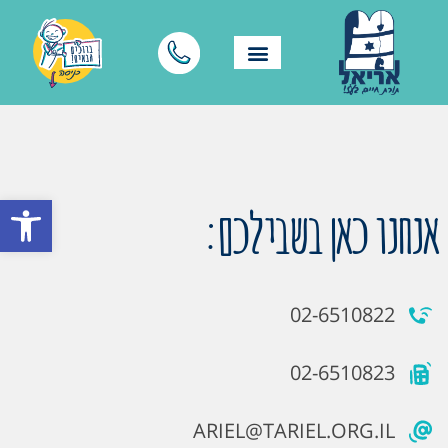
פתח סרגל
אנחנו כאן בשבילכם:
02-6510822
02-6510823
ARIEL@TARIEL.ORG.IL