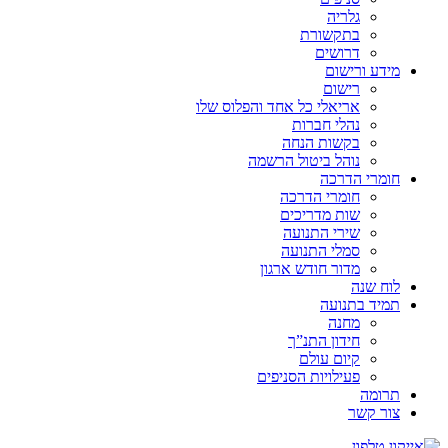
גלריה
בתקשורת
דרושים
מידע ורישום
רישום
אריאלי כל אחד והפלוס שלו
נהלי חברות
בקשות הנחה
נוהל ביטול הרשמה
חומרי הדרכה
חומרי הדרכה
שות מדריכים
שירי התנועה
סמלי התנועה
מדור חודש ארגון
לוח שנה
תמיד בתנועה
מחנה
חידון התנ”ך
קיום עולם
פעילויות הסניפים
תרומה
צור קשר