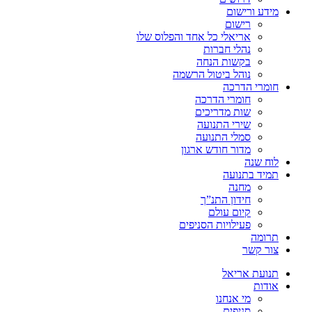
מידע ורישום
רישום
אריאלי כל אחד והפלוס שלו
נהלי חברות
בקשות הנחה
נוהל ביטול הרשמה
חומרי הדרכה
חומרי הדרכה
שות מדריכים
שירי התנועה
סמלי התנועה
מדור חודש ארגון
לוח שנה
תמיד בתנועה
מחנה
חידון התנ”ך
קיום עולם
פעילויות הסניפים
תרומה
צור קשר
תנועת אריאל
אודות
מי אנחנו
סניפים