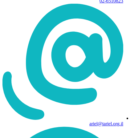
02-6510823
ariel@tariel.org.il