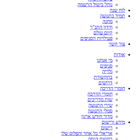
נוהל ביטול הרשמה
לוח שנה
תמיד בתנועה
מחנה
חידון התנ”ך
קיום עולם
פעילויות הסניפים
צור קשר
אודות
מי אנחנו
סניפים
גלריה
בתקשורת
דרושים
חומרי הדרכה
חומרי הדרכה
שות מדריכים
שירי התנועה
סמלי התנועה
מדור חודש ארגון
מידע ורישום
רישום
אריאלי כל אחד והפלוס שלו
בקשות הנחה