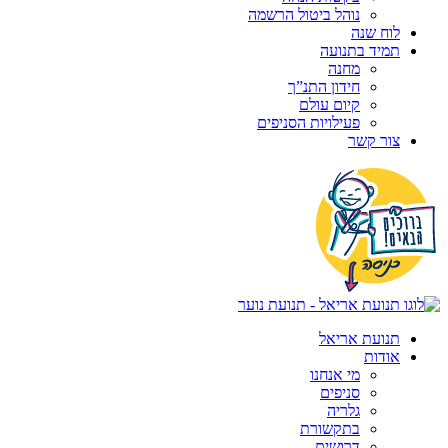
נוהל ביטול הרשמה
לוח שנה
תמיד בתנועה
מחנה
חידון התנ”ך
קיום עולם
פעילויות הסניפים
צור קשר
תנועת אריאל
אודות
מי אנחנו
סניפים
גלריה
בתקשורת
דרושים