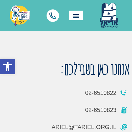
פתח סרגל
אנחנו כאן בשבילכם:
02-6510822
02-6510823
ARIEL@TARIEL.ORG.IL