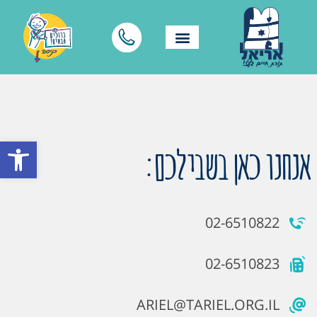
פתח סרגל
אנחנו כאן בשבילכם:
02-6510822
02-6510823
ARIEL@TARIEL.ORG.IL