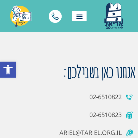
פתח סרגל
אנחנו כאן בשבילכם:
02-6510822
02-6510823
ARIEL@TARIEL.ORG.IL