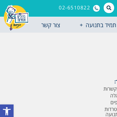
02-6510822
תמיד בתנועה
צור קשר
:
קשרות
לה
פים
פתח סרגל
טרדות
תנועה