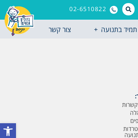
02-6510822
תמיד בתנועה
צור קשר
:
קשרות
לה
פים
פתח סרגל
טרדות
תנועה