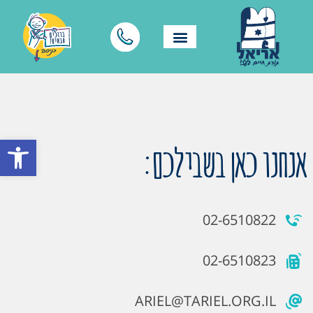
פתח סרגל
אנחנו כאן בשבילכם:
02-6510822
02-6510823
ARIEL@TARIEL.ORG.IL