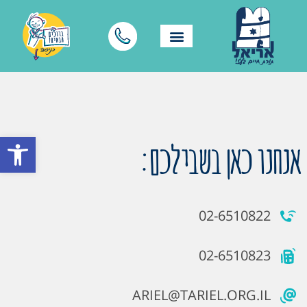
פתח סרגל
אנחנו כאן בשבילכם:
02-6510822
02-6510823
ARIEL@TARIEL.ORG.IL