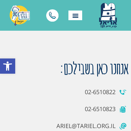
פתח סרגל
אנחנו כאן בשבילכם:
02-6510822
02-6510823
ARIEL@TARIEL.ORG.IL