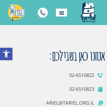
פתח סרגל
אנחנו כאן בשבילכם:
02-6510822
02-6510823
ARIEL@TARIEL.ORG.IL