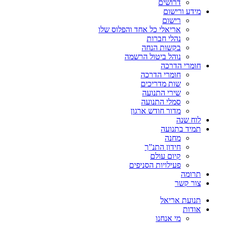
דרושים
מידע ורישום
רישום
אריאלי כל אחד והפלוס שלו
נהלי חברות
בקשות הנחה
נוהל ביטול הרשמה
חומרי הדרכה
חומרי הדרכה
שות מדריכים
שירי התנועה
סמלי התנועה
מדור חודש ארגון
לוח שנה
תמיד בתנועה
מחנה
חידון התנ”ך
קיום עולם
פעילויות הסניפים
תרומה
צור קשר
תנועת אריאל
אודות
מי אנחנו