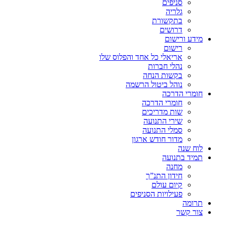
סניפים
גלריה
בתקשורת
דרושים
מידע ורישום
רישום
אריאלי כל אחד והפלוס שלו
נהלי חברות
בקשות הנחה
נוהל ביטול הרשמה
חומרי הדרכה
חומרי הדרכה
שות מדריכים
שירי התנועה
סמלי התנועה
מדור חודש ארגון
לוח שנה
תמיד בתנועה
מחנה
חידון התנ”ך
קיום עולם
פעילויות הסניפים
תרומה
צור קשר