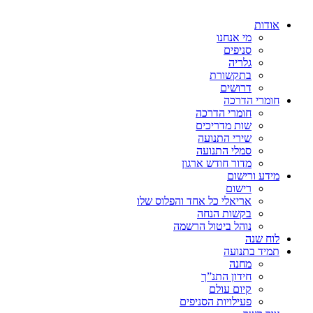
אודות
מי אנחנו
סניפים
גלריה
בתקשורת
דרושים
חומרי הדרכה
חומרי הדרכה
שות מדריכים
שירי התנועה
סמלי התנועה
מדור חודש ארגון
מידע ורישום
רישום
אריאלי כל אחד והפלוס שלו
בקשות הנחה
נוהל ביטול הרשמה
לוח שנה
תמיד בתנועה
מחנה
חידון התנ”ך
קיום עולם
פעילויות הסניפים