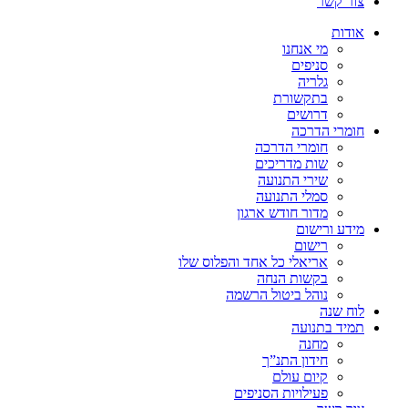
צור קשר
אודות
מי אנחנו
סניפים
גלריה
בתקשורת
דרושים
חומרי הדרכה
חומרי הדרכה
שות מדריכים
שירי התנועה
סמלי התנועה
מדור חודש ארגון
מידע ורישום
רישום
אריאלי כל אחד והפלוס שלו
בקשות הנחה
נוהל ביטול הרשמה
לוח שנה
תמיד בתנועה
מחנה
חידון התנ”ך
קיום עולם
פעילויות הסניפים