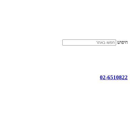
דלג
לתוכן
חיפוש
02-6510822