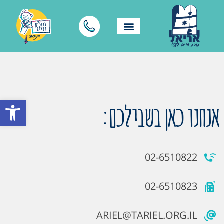
פתח סרגל
אנחנו כאן בשבילכם:
02-6510822
02-6510823
ARIEL@TARIEL.ORG.IL