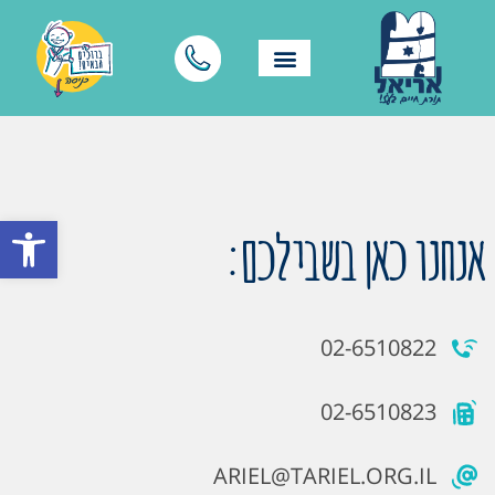
פתח סרגל
אנחנו כאן בשבילכם:
02-6510822
02-6510823
ARIEL@TARIEL.ORG.IL