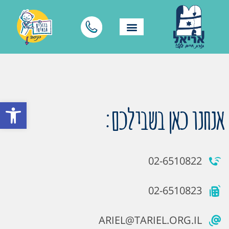
פתח סרגל
אנחנו כאן בשבילכם:
02-6510822
02-6510823
ARIEL@TARIEL.ORG.IL