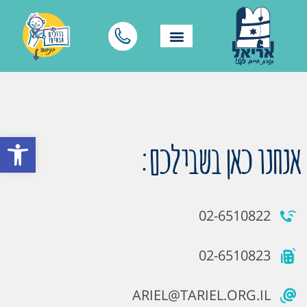
פתח סרגל
אנחנו כאן בשבילכם:
02-6510822
02-6510823
ARIEL@TARIEL.ORG.IL