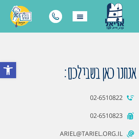
פתח סרגל
אנחנו כאן בשבילכם:
02-6510822
02-6510823
ARIEL@TARIEL.ORG.IL