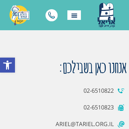
פתח סרגל
אנחנו כאן בשבילכם:
02-6510822
02-6510823
ARIEL@TARIEL.ORG.IL