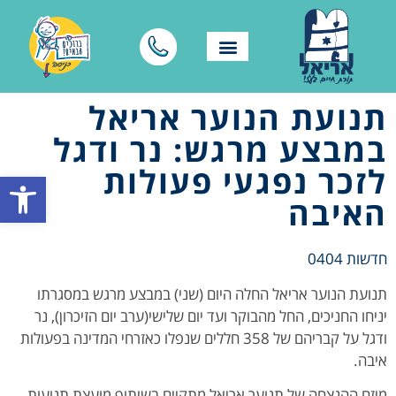
תנועת הנוער אריאל
במבצע מרגש: נר ודגל
לזכר נפגעי פעולות
פתח סרגל
האיבה
חדשות 0404
תנועת הנוער אריאל החלה היום (שני) במבצע מרגש במסגרתו
יניחו החניכים, החל מהבוקר ועד יום שלישי(ערב יום הזיכרון), נר
ודגל על קבריהם של 358 חללים שנפלו כאזרחי המדינה בפעולות
איבה.
מיזם ההנצחה של תנוער אריאל מתקיים בשיתוף מועצת תנועות